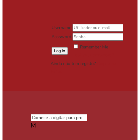
Username
Password
Remember Me
Lost your password?
Ainda não tem registo?
Registe-se
Grátis
M