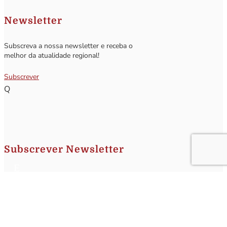
Newsletter
Subscreva a nossa newsletter e receba o
melhor da atualidade regional!
Subscrever
Q
Subscrever Newsletter
Insira o seu nome e o seu email para receber a Newsletter.
[sibwp_form id=1]
Nota
: Os seus dados não serão fornecidos a terceiros sendo apenas utilizados para envio de