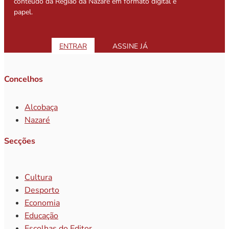
conteúdo da Região da Nazaré em formato digital e
papel.
ENTRAR
ASSINE JÁ
Concelhos
Alcobaça
Nazaré
Secções
Cultura
Desporto
Economia
Educação
Escolhas do Editor