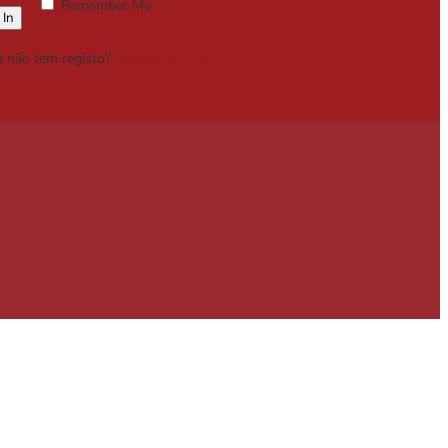
Remember Me
Lost your password?
a não tem registo?
Registe-se Grátis