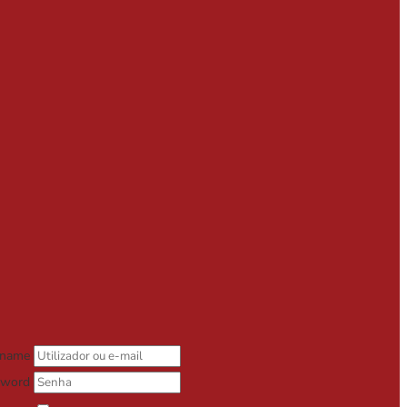
rname
sword