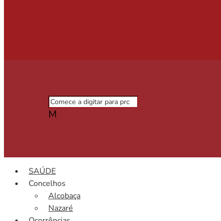
M
SAÚDE
Concelhos
Alcobaça
Nazaré
Ocorrências