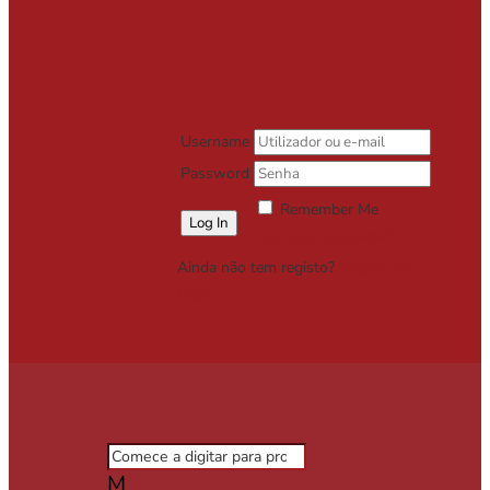
Username
Password
Remember Me
Lost your password?
Ainda não tem registo?
Registe-se
Grátis
M