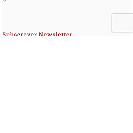
Subscrever Newsletter
Insira o seu nome e o seu email para receber a Newsletter.
[sibwp_form id=1]
Nota
: Os seus dados não serão fornecidos a terceiros sendo apenas utilizados para envio de
informações acerca da Região da Nazaré. A qualquer momento poderá anular o seu registo.