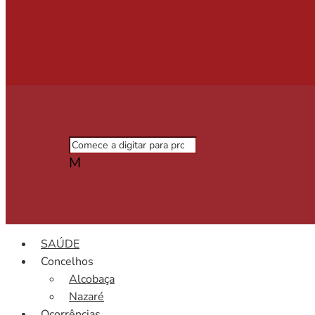
M
SAÚDE
Concelhos
Alcobaça
Nazaré
Ocorrências