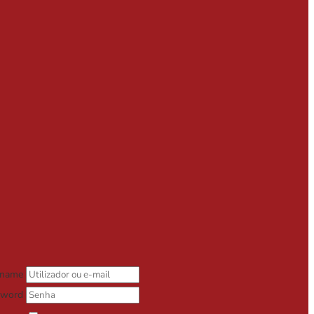
rname
sword