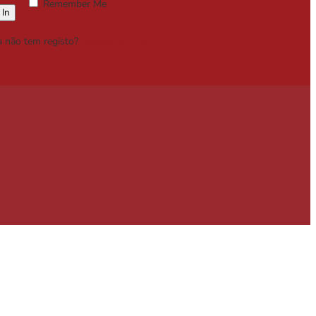
Remember Me
Lost your password?
a não tem registo?
Registe-se Grátis