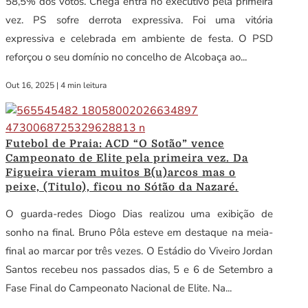
58,5% dos votos. Chega entra no executivo pela primeira
vez. PS sofre derrota expressiva. Foi uma vitória
expressiva e celebrada em ambiente de festa. O PSD
reforçou o seu domínio no concelho de Alcobaça ao...
Out 16, 2025
|
4 min leitura
Futebol de Praia: ACD “O Sotão” vence
Campeonato de Elite pela primeira vez. Da
Figueira vieram muitos B(u)arcos mas o
peixe, (Titulo), ficou no Sótão da Nazaré.
O guarda-redes Diogo Dias realizou uma exibição de
sonho na final. Bruno Pôla esteve em destaque na meia-
final ao marcar por três vezes. O Estádio do Viveiro Jordan
Santos recebeu nos passados dias, 5 e 6 de Setembro a
Fase Final do Campeonato Nacional de Elite. Na...