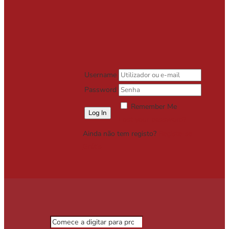
Username
Password
Remember Me
Lost your password?
Ainda não tem registo?
Registe-se
Grátis