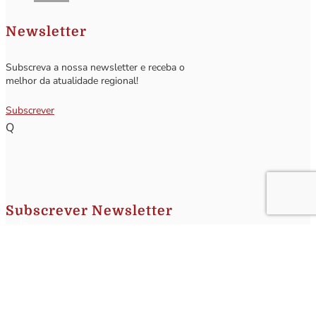
Newsletter
Subscreva a nossa newsletter e receba o
melhor da atualidade regional!
Subscrever
Q
Subscrever Newsletter
Insira o seu nome e o seu email para receber a Newsletter.
[sibwp_form id=1]
Nota
: Os seus dados não serão fornecidos a terceiros sendo apenas utilizados para envio de