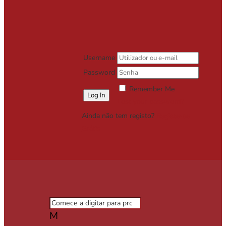
Username
Password
Remember Me
Lost your password?
Ainda não tem registo?
Registe-se
Grátis
M