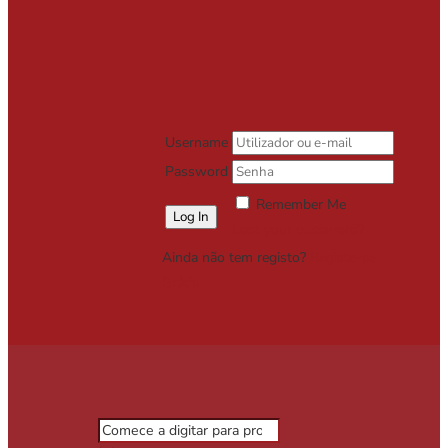
Username
Password
Remember Me
Lost your password?
Ainda não tem registo?
Registe-se
Grátis