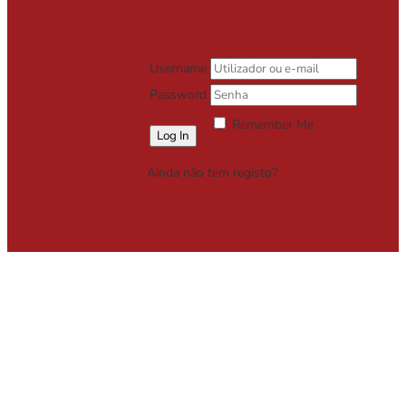
Username
Password
Remember Me
Lost your password?
Ainda não tem registo?
Registe-se
Grátis