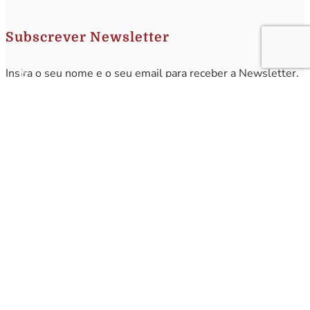
Subscrever Newsletter
Insira o seu nome e o seu email para receber a Newsletter.
[sibwp_form id=1]
Nota
: Os seus dados não serão fornecidos a terceiros sendo apenas utilizados para envio de
informações acerca da Região da Nazaré. A qualquer momento poderá anular o seu registo.