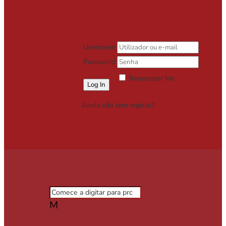
Username
Password
Remember Me
Lost your password?
Ainda não tem registo?
Registe-se
Grátis
M