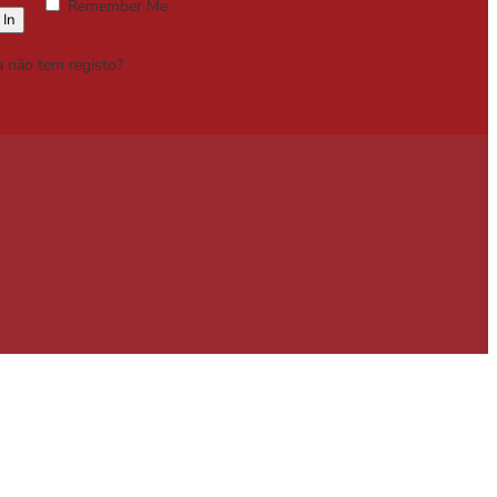
Remember Me
Lost your password?
a não tem registo?
Registe-se Grátis