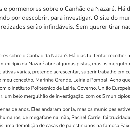
 e pormenores sobre o Canhão da Nazaré. Há dia
ndo por descobrir, para investigar. O site do m
etizados serão infindáveis. Sem querer tirar na
s sobre o Canhão da Nazaré. Há dias fui tentar recolher ma
 município da Nazaré abre algumas pistas, mas os mergulhos
iciativas várias, pretendo acrescentar, sugerir trabalho em 
o meu concelho, Marinha Grande, Leiria e Pombal. Acho qu
com o Instituto Politécnico de Leiria, Governo, União Euro
r, um belo mergulhão de investigação, com os 5 municípios 
nas de anos. Eles andaram por lá, mas os munícipes estive
s humanos, de megafone na mão, Rachel Corrie, foi trucida
is uma demolição de casas de palestinianos na famosa Faix