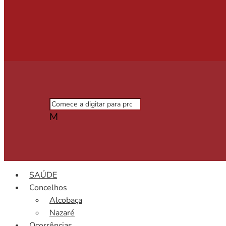
M
SAÚDE
Concelhos
Alcobaça
Nazaré
Ocorrências