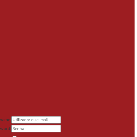
rname
sword