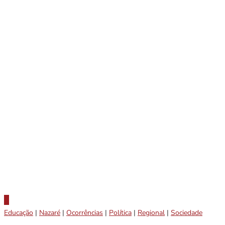
Educação
|
Nazaré
|
Ocorrências
|
Política
|
Regional
|
Sociedade