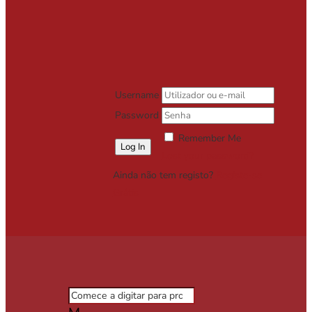
Username
Password
Remember Me
Lost your password?
Ainda não tem registo?
Registe-se
Grátis