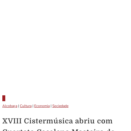
Alcobaça
|
Cultura
|
Economia
|
Sociedade
XVIII Cistermúsica abriu com