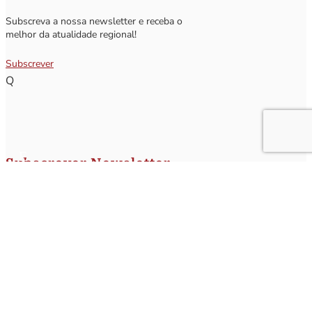
Subscreva a nossa newsletter e receba o
melhor da atualidade regional!
Subscrever
Q
Subscrever Newsletter
Insira o seu nome e o seu email para receber a Newsletter.
[sibwp_form id=1]
Nota
: Os seus dados não serão fornecidos a terceiros sendo apenas utilizados para envio de
informações acerca da Região da Nazaré. A qualquer momento poderá anular o seu registo.