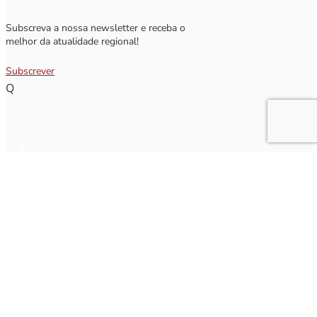
Subscreva a nossa newsletter e receba o
melhor da atualidade regional!
Subscrever
Q
Subscrever Newsletter
Insira o seu nome e o seu email para receber a Newsletter.
[sibwp_form id=1]
Nota
: Os seus dados não serão fornecidos a terceiros sendo apenas utilizados para envio de
informações acerca da Região da Nazaré. A qualquer momento poderá anular o seu registo.