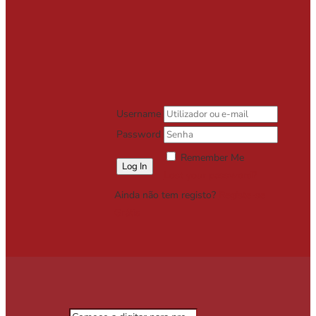
Username
Password
Remember Me
Lost your password?
Ainda não tem registo?
Registe-se
Grátis