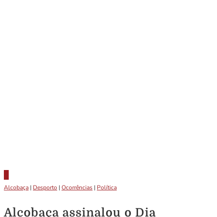
Alcobaça
|
Desporto
|
Ocorrências
|
Política
Alcobaça assinalou o Dia