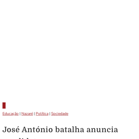
Educação
|
Nazaré
|
Política
|
Sociedade
José António batalha anuncia