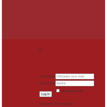
Q
Username
Password
Remember Me
Lost your password?
Ainda não tem registo?
Registe-se