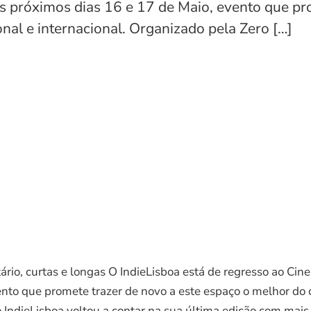
s próximos dias 16 e 17 de Maio, evento que pr
al e internacional. Organizado pela Zero […]
io, curtas e longas O IndieLisboa está de regresso ao Cin
vento que promete trazer de novo a este espaço o melhor d
IndieLisboa voltou a contar na sua última edição com mais