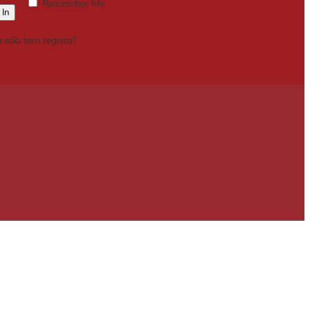
Remember Me
Lost your password?
a não tem registo?
Registe-se Grátis