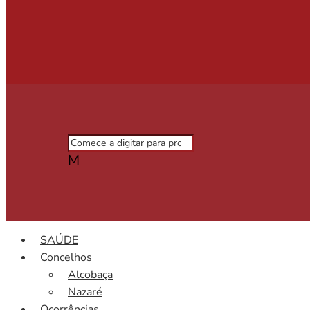
M
SAÚDE
Concelhos
Alcobaça
Nazaré
Ocorrências