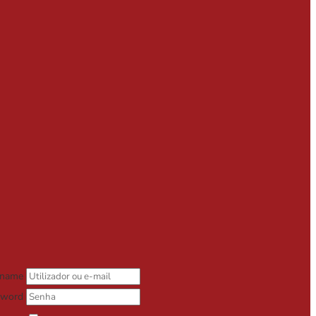
rname
sword