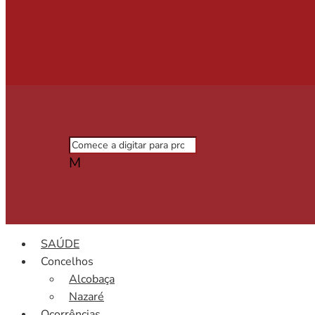
M
SAÚDE
Concelhos
Alcobaça
Nazaré
Ocorrências