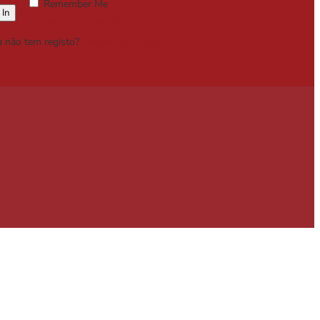
Remember Me
Lost your password?
a não tem registo?
Registe-se Grátis