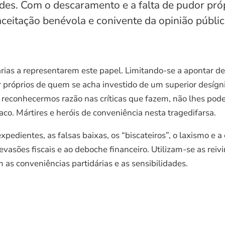
es. Com o descaramento e a falta de pudor pró
eitação benévola e conivente da opinião pública
dárias a representarem este papel. Limitando-se a apontar 
 próprios de quem se acha investido de um superior desígn
es reconhecermos razão nas críticas que fazem, não lhes po
o. Mártires e heróis de conveniência nesta tragedifarsa.
edientes, as falsas baixas, os “biscateiros”, o laxismo e 
evasões fiscais e ao deboche financeiro. Utilizam-se as reiv
 as conveniências partidárias e as sensibilidades.