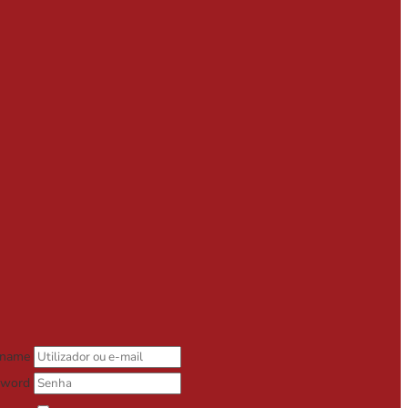
rname
sword