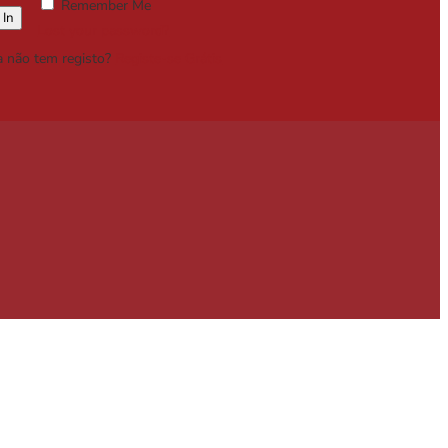
Remember Me
Lost your password?
a não tem registo?
Registe-se Grátis