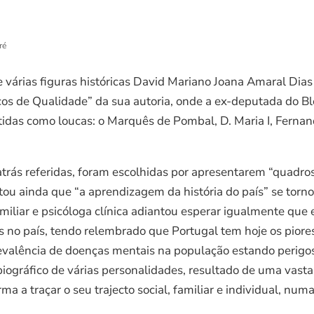
ré
e várias figuras históricas David Mariano Joana Amaral Dia
acos de Qualidade” da sua autoria, onde a ex-deputada do B
tidas como loucas: o Marquês de Pombal, D. Maria I, Fernan
trás referidas, foram escolhidas por apresentarem “quadros
entou ainda que “a aprendizagem da história do país” se tor
familiar e psicóloga clínica adiantou esperar igualmente qu
s no país, tendo relembrado que Portugal tem hoje os piore
prevalência de doenças mentais na população estando peri
l biográfico de várias personalidades, resultado de uma vast
a a traçar o seu trajecto social, familiar e individual, num