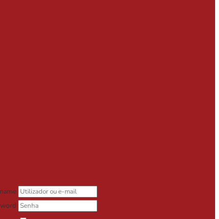
rname
sword