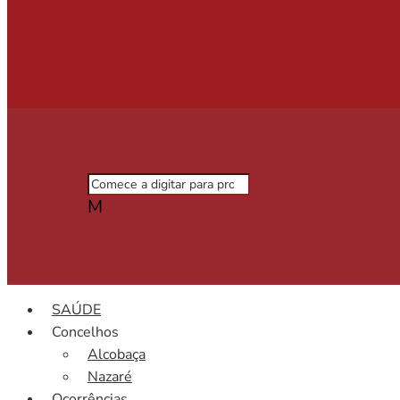
M
SAÚDE
Concelhos
Alcobaça
Nazaré
Ocorrências