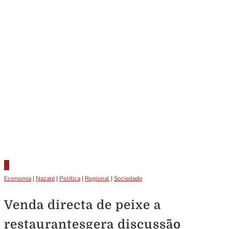
Economia
|
Nazaré
|
Política
|
Regional
|
Sociedade
Venda directa de peixe a
restaurantesgera discussão