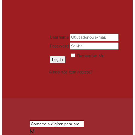
Username
Password
Remember Me
Lost your password?
Ainda não tem registo?
Registe-se
Grátis
M