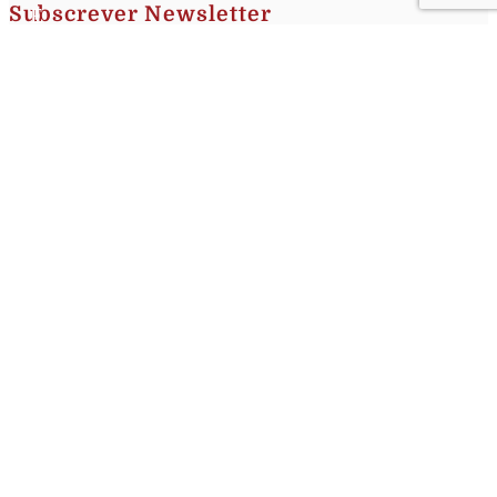
Subscrever Newsletter
Insira o seu nome e o seu email para receber a Newsletter.
[sibwp_form id=1]
Nota
: Os seus dados não serão fornecidos a terceiros sendo apenas utilizados para envio de
informações acerca da Região da Nazaré. A qualquer momento poderá anular o seu registo.