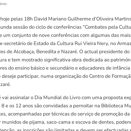
mónio
hoje pelas 18h David Mariano Guilherme d’Oliveira Martins 
gunda sessão do ciclo de conferências “Combates pela Cult
 de um conjunto de nove conferências com algumas das mais 
-secretário de Estado da Cultura Rui Vieira Nery, no Arma
es de Alcobaça, Benedita e Nazaré. O actual presidente do 
ura e tem mostrado significativa obra dedicada ao patrimóni
ores do ensino básico e secundário e educadores de infânci
e deseje participar, numa organização do Centro de Formaç
zaré.
 vai assinalar o Dia Mundial do Livro com uma proposta exp
s 8 e os 12 anos são convidadas a pernoitar na Biblioteca M
ntes, acompanhadas por técnicas do serviço de promoção da 
 ir munidos de pijama, saco-cama e escova de dentes, pode
atenção, as inscrições são limitadas e devem ser efectuadas