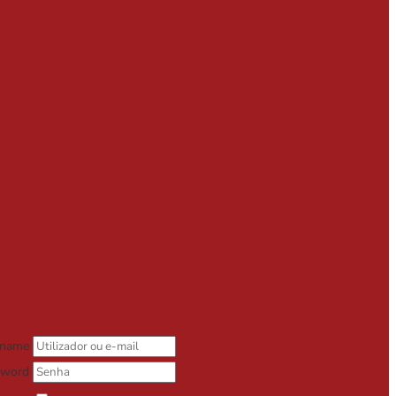
rname
sword