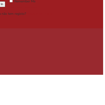
Remember Me
Lost your password?
a não tem registo?
Registe-se Grátis