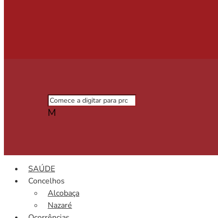
M
SAÚDE
Concelhos
Alcobaça
Nazaré
Ocorrências