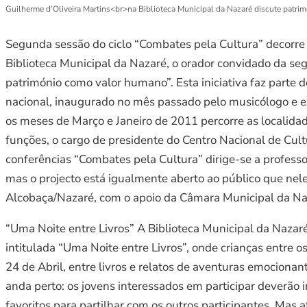
Guilherme d’Oliveira Martins<br>na Biblioteca Municipal da Nazaré discute patri
Segunda sessão do ciclo “Combates pela Cultura” decorre 
Biblioteca Municipal da Nazaré, o orador convidado da se
património como valor humano”. Esta iniciativa faz parte
nacional, inaugurado no mês passado pelo musicólogo e ex
os meses de Março e Janeiro de 2011 percorre as localidad
funções, o cargo de presidente do Centro Nacional de Cult
conferências “Combates pela Cultura” dirige-se a profess
mas o projecto está igualmente aberto ao público que nel
Alcobaça/Nazaré, com o apoio da Câmara Municipal da Na
“Uma Noite entre Livros” A Biblioteca Municipal da Nazaré
intitulada “Uma Noite entre Livros”, onde crianças entre o
24 de Abril, entre livros e relatos de aventuras emociona
anda perto: os jovens interessados em participar deverão
favoritos para partilhar com os outros participantes. Mas 