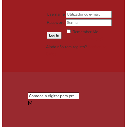
Username
Password
Remember Me
Lost your password?
Ainda não tem registo?
Registe-se
Grátis
M