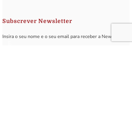
Subscrever Newsletter
Insira o seu nome e o seu email para receber a Newsletter.
[sibwp_form id=1]
Nota
: Os seus dados não serão fornecidos a terceiros sendo apenas utilizados para envio de
informações acerca da Região da Nazaré. A qualquer momento poderá anular o seu registo.