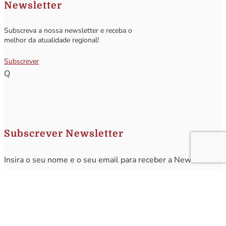
Newsletter
Subscreva a nossa newsletter e receba o
melhor da atualidade regional!
Subscrever
Q
Subscrever Newsletter
Insira o seu nome e o seu email para receber a Newsletter.
[sibwp_form id=1]
Nota
: Os seus dados não serão fornecidos a terceiros sendo apenas utilizados para envio de
informações acerca da Região da Nazaré. A qualquer momento poderá anular o seu registo.