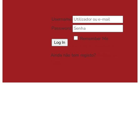
Username
Password
Remember Me
Lost your password?
Ainda não tem registo?
Registe-se
Grátis