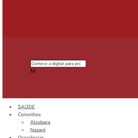
M
SAÚDE
Concelhos
Alcobaça
Nazaré
Ocorrências