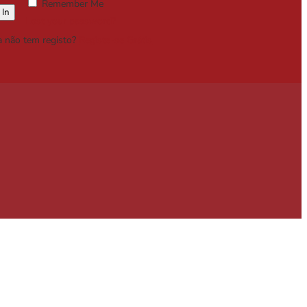
Remember Me
Lost your password?
a não tem registo?
Registe-se Grátis