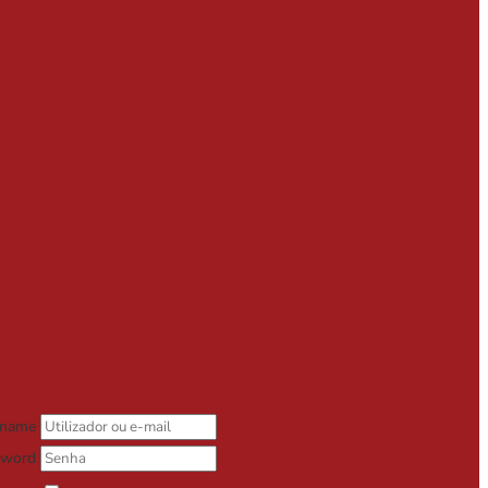
rname
sword