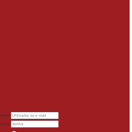
rname
sword