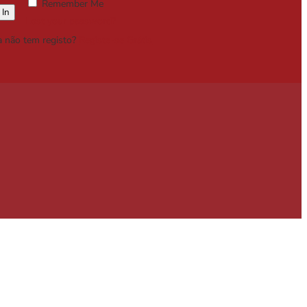
Remember Me
Lost your password?
a não tem registo?
Registe-se Grátis