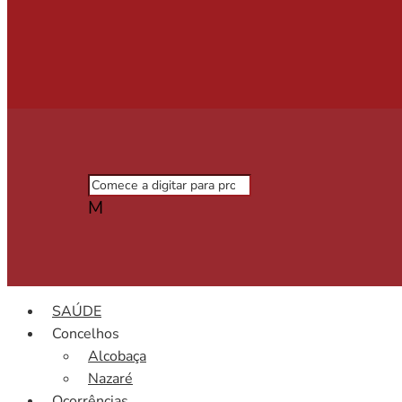
M
SAÚDE
Concelhos
Alcobaça
Nazaré
Ocorrências