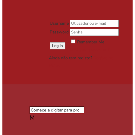
Username
Password
Remember Me
Lost your password?
Ainda não tem registo?
Registe-se
Grátis
M