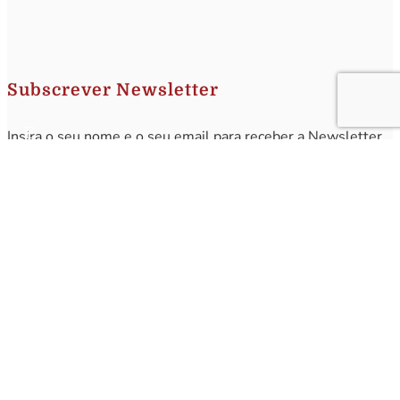
Subscrever Newsletter
Insira o seu nome e o seu email para receber a Newsletter.
[sibwp_form id=1]
Nota
: Os seus dados não serão fornecidos a terceiros sendo apenas utilizados para envio de
informações acerca da Região da Nazaré. A qualquer momento poderá anular o seu registo.