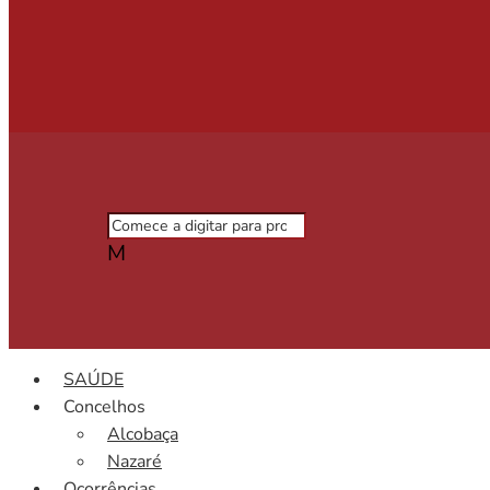
M
SAÚDE
Concelhos
Alcobaça
Nazaré
Ocorrências