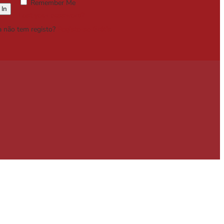
Remember Me
Lost your password?
a não tem registo?
Registe-se Grátis