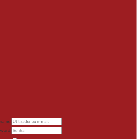
rname
sword