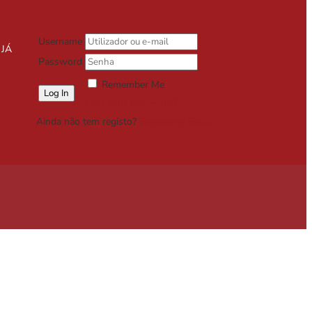
Username
 JÁ
Password
Remember Me
Lost your password?
Ainda não tem registo?
Registe-se Grátis