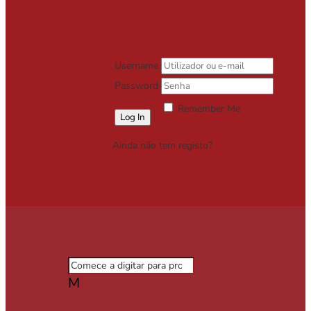
Username
Password
Remember Me
Lost your password?
Ainda não tem registo?
Registe-se
Grátis
M