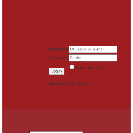
Username
Password
Remember Me
Lost your password?
Ainda não tem registo?
Registe-se
Grátis