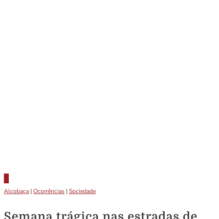
Alcobaça
|
Ocorrências
|
Sociedade
Semana trágica nas estradas de