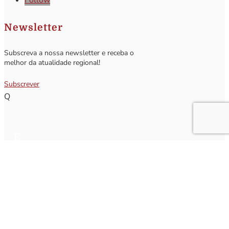
Follow
Newsletter
Subscreva a nossa newsletter e receba o
melhor da atualidade regional!
Subscrever
Q
Subscrever Newsletter
Insira o seu nome e o seu email para receber a Newsletter.
[sibwp_form id=1]