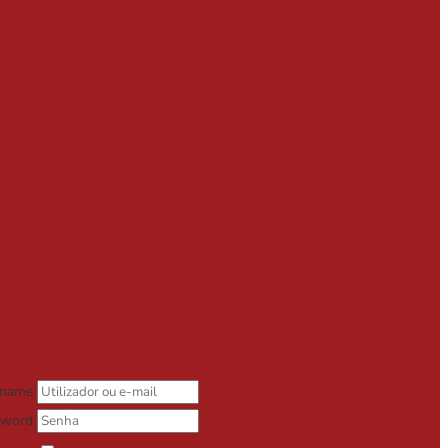
rname
sword