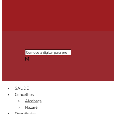
M
SAÚDE
Concelhos
Alcobaça
Nazaré
Ocorrências