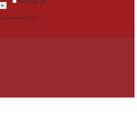
Remember Me
Lost your password?
a não tem registo?
Registe-se Grátis