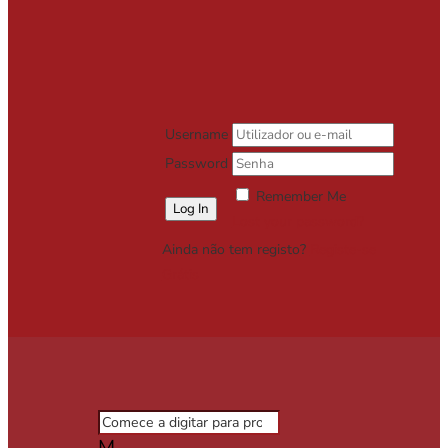
Username
Password
Remember Me
Lost your password?
Ainda não tem registo?
Registe-se
Grátis
M