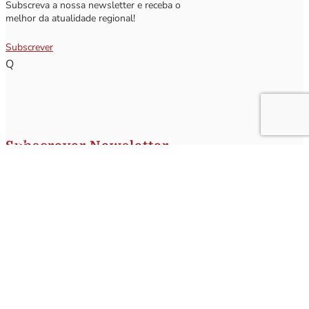
Subscreva a nossa newsletter e receba o
melhor da atualidade regional!
Subscrever
Q
Subscrever Newsletter
Insira o seu nome e o seu email para receber a Newsletter.
[sibwp_form id=1]
Nota
: Os seus dados não serão fornecidos a terceiros sendo apenas utilizados para envio de
informações acerca da Região da Nazaré. A qualquer momento poderá anular o seu registo.