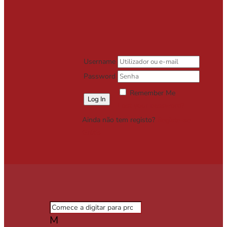
Username
Password
Remember Me
Lost your password?
Ainda não tem registo?
Registe-se
Grátis
M