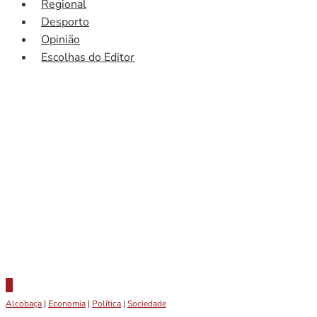
Regional
Desporto
Opinião
Escolhas do Editor
Alcobaça
|
Economia
|
Política
|
Sociedade