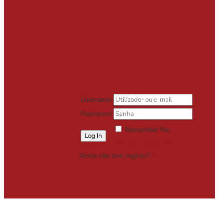
Username
Password
Remember Me
Lost your password?
Ainda não tem registo?
Registe-se
Grátis