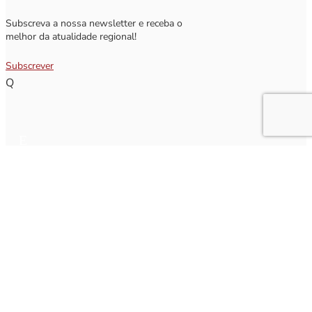
Subscreva a nossa newsletter e receba o
melhor da atualidade regional!
Subscrever
Q
Subscrever Newsletter
Insira o seu nome e o seu email para receber a Newsletter.
[sibwp_form id=1]
Nota
: Os seus dados não serão fornecidos a terceiros sendo apenas utilizados para envio de
informações acerca da Região da Nazaré. A qualquer momento poderá anular o seu registo.