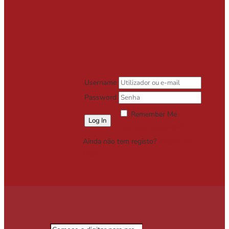
Username
Password
Remember Me
Lost your password?
Ainda não tem registo?
Registe-se
Grátis