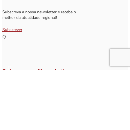
Subscreva a nossa newsletter e receba o
melhor da atualidade regional!
Subscrever
Q
Subscrever Newsletter
Insira o seu nome e o seu email para receber a Newsletter.
[sibwp_form id=1]
Nota
: Os seus dados não serão fornecidos a terceiros sendo apenas utilizados para envio de
informações acerca da Região da Nazaré. A qualquer momento poderá anular o seu registo.