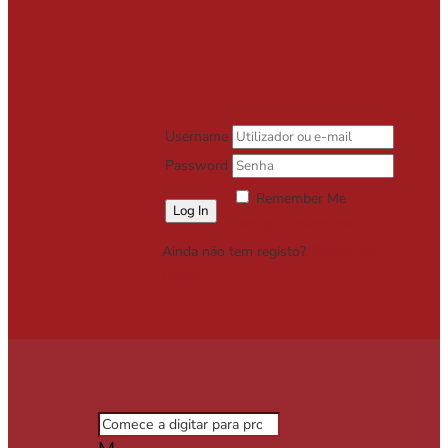
Username
Password
Remember Me
Lost your password?
Ainda não tem registo?
Registe-se
Grátis