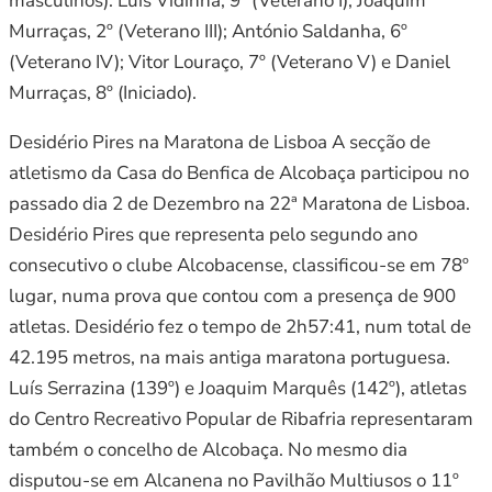
masculinos). Luis Vidinha, 9º (Veterano I); Joaquim
Murraças, 2º (Veterano III); António Saldanha, 6º
(Veterano IV); Vitor Louraço, 7º (Veterano V) e Daniel
Murraças, 8º (Iniciado).
Desidério Pires na Maratona de Lisboa A secção de
atletismo da Casa do Benfica de Alcobaça participou no
passado dia 2 de Dezembro na 22ª Maratona de Lisboa.
Desidério Pires que representa pelo segundo ano
consecutivo o clube Alcobacense, classificou-se em 78º
lugar, numa prova que contou com a presença de 900
atletas. Desidério fez o tempo de 2h57:41, num total de
42.195 metros, na mais antiga maratona portuguesa.
Luís Serrazina (139º) e Joaquim Marquês (142º), atletas
do Centro Recreativo Popular de Ribafria representaram
também o concelho de Alcobaça. No mesmo dia
disputou-se em Alcanena no Pavilhão Multiusos o 11º