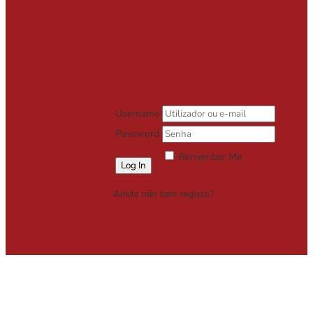
Username
Password
Remember Me
Lost your password?
Ainda não tem registo?
Registe-se
Grátis