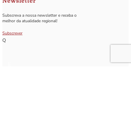
Newsletter
Subscreva a nossa newsletter e receba o
melhor da atualidade regional!
Subscrever
Q
Subscrever Newsletter
Insira o seu nome e o seu email para receber a Newsletter.
[sibwp_form id=1]
Nota
: Os seus dados não serão fornecidos a terceiros sendo apenas utilizados para envio de
informações acerca da Região da Nazaré. A qualquer momento poderá anular o seu registo.