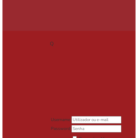
Q
Username
Password