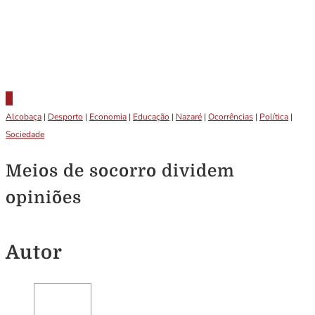
Alcobaça
|
Desporto
|
Economia
|
Educação
|
Nazaré
|
Ocorrências
|
Política
|
Sociedade
Meios de socorro dividem
opiniões
Autor