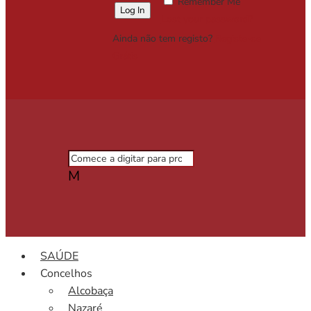
Remember Me
Lost your password?
Ainda não tem registo?
Registe-se
Grátis
M
SAÚDE
Concelhos
Alcobaça
Nazaré