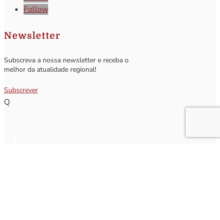
Follow
Newsletter
Subscreva a nossa newsletter e receba o
melhor da atualidade regional!
Subscrever
Q
Subscrever Newsletter
Insira o seu nome e o seu email para receber a Newsletter.
[sibwp_form id=1]