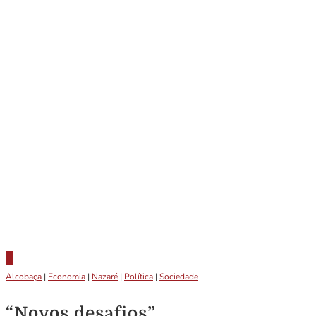
Alcobaça
|
Economia
|
Nazaré
|
Política
|
Sociedade
“Novos desafios”