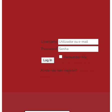
Username
Password
Remember Me
Lost your password?
Ainda não tem registo?
Registe-se
Grátis