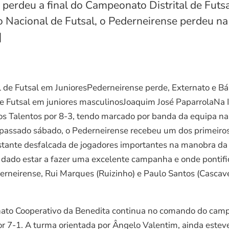
perdeu a final do Campeonato Distrital de Futsa
o Nacional de Futsal, o Pederneirense perdeu na
]
al de Futsal em JunioresPederneirense perde, Externato e B
e Futsal em juniores masculinosJoaquim José PaparrolaNa II
s Talentos por 8-3, tendo marcado por banda da equipa naz
No passado sábado, o Pederneirense recebeu um dos primei
stante desfalcada de jogadores importantes na manobra da 
l dado estar a fazer uma excelente campanha e onde pontif
neirense, Rui Marques (Ruizinho) e Paulo Santos (Cascavél
ato Cooperativo da Benedita continua no comando do campe
r 7-1. A turma orientada por Ângelo Valentim, ainda estev