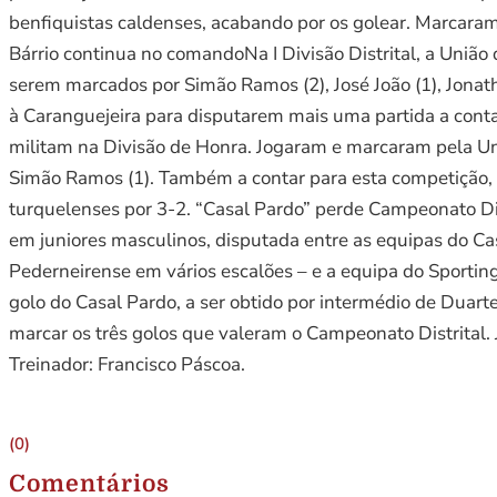
benfiquistas caldenses, acabando por os golear. Marcaram pe
Bárrio continua no comandoNa I Divisão Distrital, a União
serem marcados por Simão Ramos (2), José João (1), Jona
à Caranguejeira para disputarem mais uma partida a contar
militam na Divisão de Honra. Jogaram e marcaram pela Uniã
Simão Ramos (1). Também a contar para esta competição, Fer
turquelenses por 3-2. “Casal Pardo” perde Campeonato Di
em juniores masculinos, disputada entre as equipas do Ca
Pederneirense em vários escalões – e a equipa do Sportin
golo do Casal Pardo, a ser obtido por intermédio de Duart
marcar os três golos que valeram o Campeonato Distrital. 
Treinador: Francisco Páscoa.
(0)
Comentários