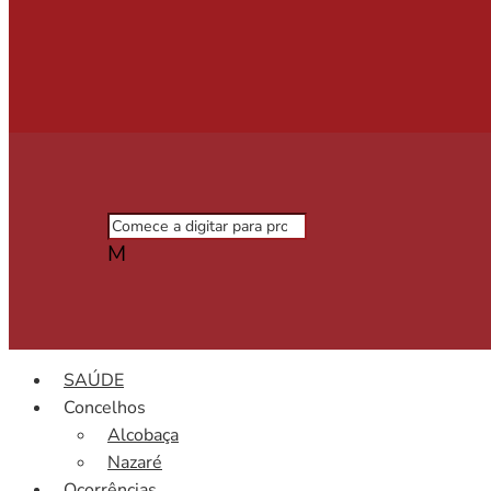
M
SAÚDE
Concelhos
Alcobaça
Nazaré
Ocorrências