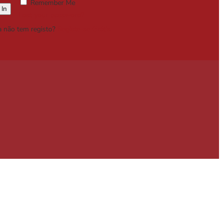
Remember Me
Lost your password?
a não tem registo?
Registe-se Grátis