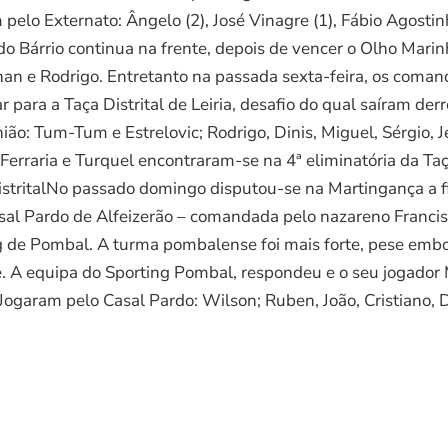
lo Externato: Ângelo (2), José Vinagre (1), Fábio Agostinho 
 do Bárrio continua na frente, depois de vencer o Olho Mari
than e Rodrigo. Entretanto na passada sexta-feira, os com
 para a Taça Distrital de Leiria, desafio do qual saíram de
o: Tum-Tum e Estrelovic; Rodrigo, Dinis, Miguel, Sérgio, Je
raria e Turquel encontraram-se na 4ª eliminatória da Taça D
stritalNo passado domingo disputou-se na Martingança a fi
sal Pardo de Alfeizerão – comandada pelo nazareno Francisc
g de Pombal. A turma pombalense foi mais forte, pese embor
e. A equipa do Sporting Pombal, respondeu e o seu jogador 
Jogaram pelo Casal Pardo: Wilson; Ruben, João, Cristiano, D