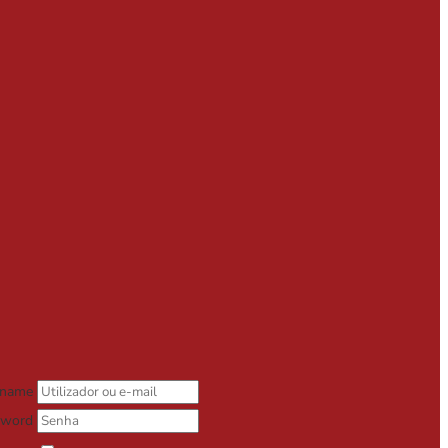
rname
sword