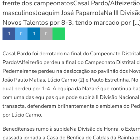
frente dos campeonatosCasal Pardo/Alfeizerão 
masculinosJoaquim José PaparrolaNa III Divisã
Novos Talentos por 8-3, tendo marcado por […
Casal Pardo foi derrotado na final do Campeonato Distrit
Pardo/Alfeizerão perdeu a final do Campeonato Distrital d
Pederneirense perdeu na deslocação ao pavilhão dos Novo
João Paulo Matias, Lúcio Carmo (2) e Paulo Estrelinha. 
qual perdeu por 1-4. A equipa da Nazaré que continua ba
com uma das equipas que pode subir à II Divisão Naciona
transacta, defenderam brilhantemente o emblema do Peder
por Lúcio Carmo.
Beneditenses rumo à subidaNa Divisão de Honra, o Extern
passada jornada a Casa do Benfica de Caldas da Rainha po