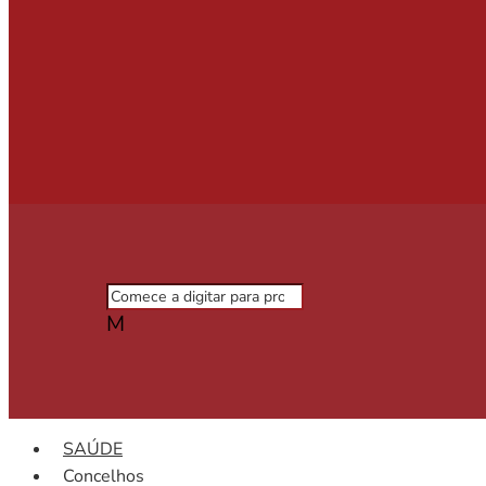
M
SAÚDE
Concelhos