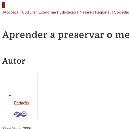
Alcobaça
|
Cultura
|
Economia
|
Educação
|
Nazaré
|
Regional
|
Socieda
Aprender a preservar o m
Autor
Redação
29 de Março, 2006