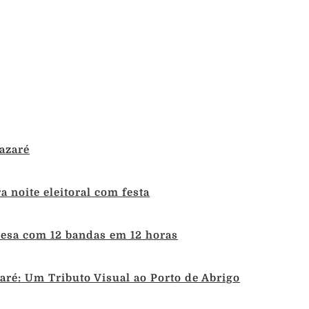
azaré
 noite eleitoral com festa
uesa com 12 bandas em 12 horas
ré: Um Tributo Visual ao Porto de Abrigo