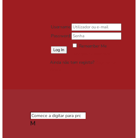
Username
Password
Remember Me
Lost your password?
Ainda não tem registo?
Registe-se
Grátis
M