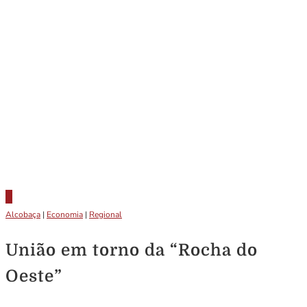
Alcobaça
|
Economia
|
Regional
União em torno da “Rocha do
Oeste”