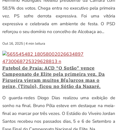
Hermínio Rodrigues reeleito presidente da Câmara com
58,5% dos votos. Chega entra no executivo pela primeira
vez. PS sofre derrota expressiva. Foi uma vitória
expressiva e celebrada em ambiente de festa. O PSD
reforçou o seu domínio no concelho de Alcobaça ao...
Out 16, 2025
|
4 min leitura
Futebol de Praia: ACD “O Sotão” vence
Campeonato de Elite pela primeira vez. Da
Figueira vieram muitos B(u)arcos mas o
peixe, (Titulo), ficou no Sótão da Nazaré.
O guarda-redes Diogo Dias realizou uma exibição de
sonho na final. Bruno Pôla esteve em destaque na meia-
final ao marcar por três vezes. O Estádio do Viveiro Jordan
Santos recebeu nos passados dias, 5 e 6 de Setembro a
Fase Final do Campeonato Nacional de Elite. Na...