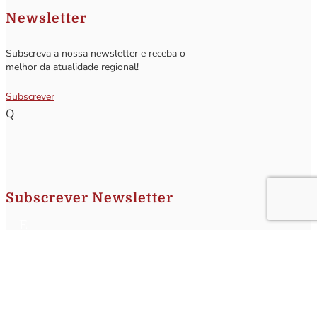
Newsletter
Subscreva a nossa newsletter e receba o
melhor da atualidade regional!
Subscrever
Q
Subscrever Newsletter
Insira o seu nome e o seu email para receber a Newsletter.
[sibwp_form id=1]
Nota
: Os seus dados não serão fornecidos a terceiros sendo apenas utilizados para envio de