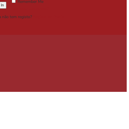
Remember Me
Lost your password?
a não tem registo?
Registe-se Grátis