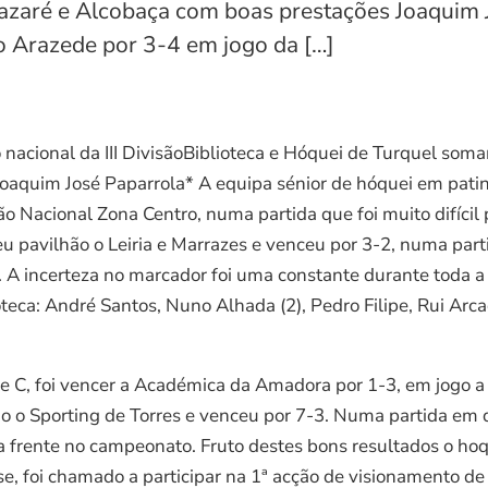
azaré e Alcobaça com boas prestações Joaquim 
 o Arazede por 3-4 em jogo da […]
nacional da III DivisãoBiblioteca e Hóquei de Turquel soma
oaquim José Paparrola* A equipa sénior de hóquei em patin
ão Nacional Zona Centro, numa partida que foi muito difíci
seu pavilhão o Leiria e Marrazes e venceu por 3-2, numa pa
. A incerteza no marcador foi uma constante durante toda a 
eca: André Santos, Nuno Alhada (2), Pedro Filipe, Rui Arcad
érie C, foi vencer a Académica da Amadora por 1-3, em jogo a
o o Sporting de Torres e venceu por 7-3. Numa partida em
a frente no campeonato. Fruto destes bons resultados o hoq
se, foi chamado a participar na 1ª acção de visionamento de