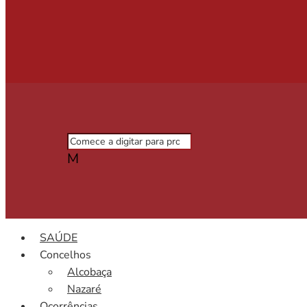
M
SAÚDE
Concelhos
Alcobaça
Nazaré
Ocorrências