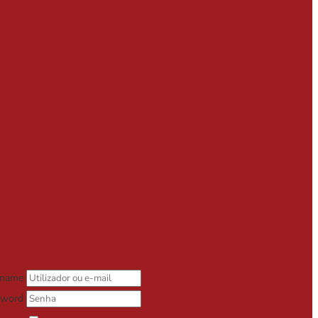
rname
sword