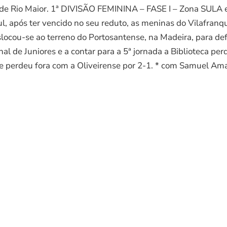
io de Rio Maior. 1ª DIVISÃO FEMININA – FASE I – Zona SULA
, após ter vencido no seu reduto, as meninas do Vilafranqu
ocou-se ao terreno do Portosantense, na Madeira, para def
 de Juniores e a contar para a 5ª jornada a Biblioteca per
e perdeu fora com a Oliveirense por 2-1. * com Samuel Am