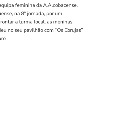
 equipa feminina da A.Alcobacense,
ense, na 8ª jornada, por um
rontar a turma local, as meninas
deu no seu pavilhão com “Os Corujas”
aro