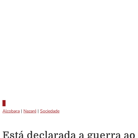
Alcobaça
|
Nazaré
|
Sociedade
Está declarada a guerra a