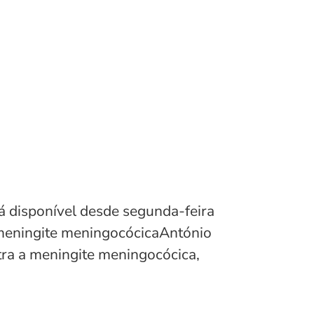
á disponível desde segunda-feira
 meningite meningocócicaAntónio
tra a meningite meningocócica,