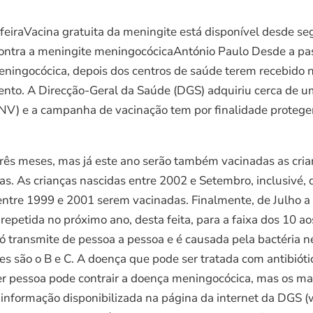
feiraVacina gratuita da meningite está disponível desde s
 contra a meningite meningocócicaAntónio Paulo Desde a pa
ningocócica, depois dos centros de saúde terem recebido 
cento. A Direcção-Geral da Saúde (DGS) adquiriu cerca de 
PNV) e a campanha de vacinação tem por finalidade proteg
 três meses, mas já este ano serão também vacinadas as cr
s. As crianças nascidas entre 2002 e Setembro, inclusivé, 
s entre 1999 e 2001 serem vacinadas. Finalmente, de Julho 
petida no próximo ano, desta feita, para a faixa dos 10 ao
transmite de pessoa a pessoa e é causada pela bactéria ne
tes são o B e C. A doença que pode ser tratada com antibió
r pessoa pode contrair a doença meningocócica, mas os mais
 informação disponibilizada na página da internet da DGS 