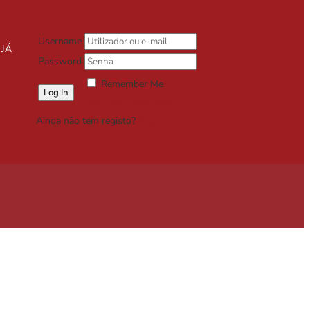
Username
 JÁ
Password
Remember Me
Lost your password?
Ainda não tem registo?
Registe-se Grátis