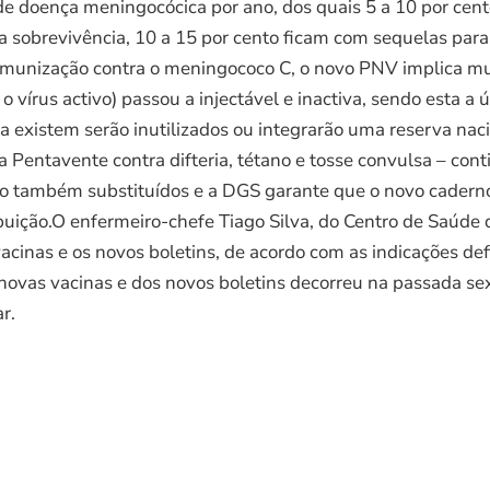
de doença meningocócica por ano, dos quais 5 a 10 por cent
a sobrevivência, 10 a 15 por cento ficam com sequelas para
 imunização contra o meningococo C, o novo PNV implica m
o vírus activo) passou a injectável e inactiva, sendo esta a ú
a existem serão inutilizados ou integrarão uma reserva nac
 Pentavente contra difteria, tétano e tosse convulsa – cont
rão também substituídos e a DGS garante que o novo caderno
buição.O enfermeiro-chefe Tiago Silva, do Centro de Saúde
vacinas e os novos boletins, de acordo com as indicações de
ovas vacinas e dos novos boletins decorreu na passada sext
r.