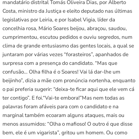
mandatário distrital Tomás Oliveira Dias, por Alberto
Costa, ministro da Justiça e eleito deputado nas últimas
legislativas por Leiria, e por Isabel Vigia, líder da
concelhia rosa, Mário Soares beijou, abraçou, saudou,
cumprimentou, escutou pedidos e ouviu segredos, num
clima de grande entusiasmo das gentes locais, a qual se
juntaram por várias vezes “forasteiros”, apanhados de
surpresa com a presença do candidato. “Mas que
confusão… Olha filha é o Soares! Vai lá dar-lhe um
beijinho”, dizia a mãe com pronúncia nortenha, enquanto
o pai preferia sugerir: “deixa-te ficar aqui que ele vem cá
ter contigo”. E foi.“Vai-te embora!”Mas nem todas as
palavras foram afáveis para com o candidato e na
marginal também ecoaram alguns ataques, mais ou
menos assumidos: “Olha o mafioso! O outro é que disse
bem, ele é um vigarista”, gritou um homem. Ou como