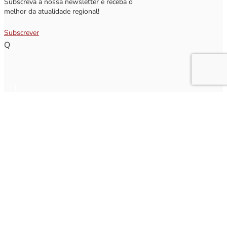
Subscreva a nossa newsletter e receba o
melhor da atualidade regional!
Subscrever
Q
Subscrever Newsletter
Insira o seu nome e o seu email para receber a Newsletter.
[sibwp_form id=1]
Nota
: Os seus dados não serão fornecidos a terceiros sendo apenas utilizados para envio de
informações acerca da Região da Nazaré. A qualquer momento poderá anular o seu registo.