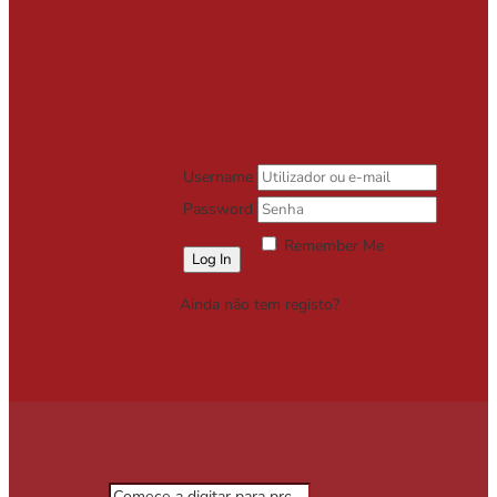
Username
Password
Remember Me
Lost your password?
Ainda não tem registo?
Registe-se
Grátis