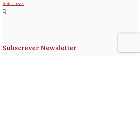
Subscrever
Q
Subscrever Newsletter
Insira o seu nome e o seu email para receber a Newsletter.
[sibwp_form id=1]
Nota
: Os seus dados não serão fornecidos a terceiros sendo apenas utilizados para envio de
informações acerca da Região da Nazaré. A qualquer momento poderá anular o seu registo.