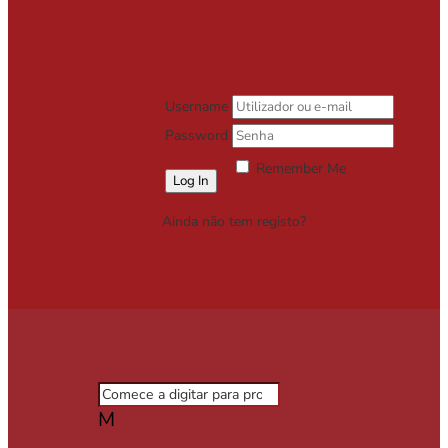
Username
Password
Remember Me
Lost your password?
Ainda não tem registo?
Registe-se
Grátis
M