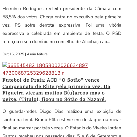
Hermínio Rodrigues reeleito presidente da Câmara com
58,5% dos votos. Chega entra no executivo pela primeira
vez. PS sofre derrota expressiva. Foi uma vitória
expressiva e celebrada em ambiente de festa. O PSD
reforçou o seu domínio no concelho de Alcobaça ao...
Out 16, 2025
|
4 min leitura
Futebol de Praia: ACD “O Sotão” vence
Campeonato de Elite pela primeira vez. Da
Figueira vieram muitos B(u)arcos mas o
peixe, (Titulo), ficou no Sótão da Nazaré.
O guarda-redes Diogo Dias realizou uma exibição de
sonho na final. Bruno Pôla esteve em destaque na meia-
final ao marcar por três vezes. O Estádio do Viveiro Jordan
Santos recebeu nos passados dias, 5 e 6 de Setembro a