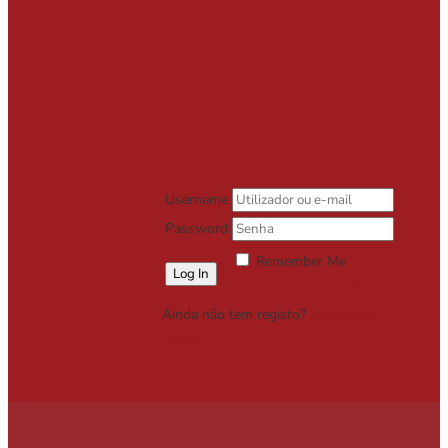
Username
Password
Remember Me
Lost your password?
Ainda não tem registo?
Registe-se
Grátis