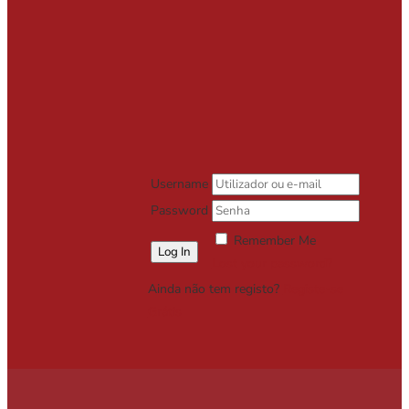
Username
Password
Remember Me
Lost your password?
Ainda não tem registo?
Registe-se
Grátis