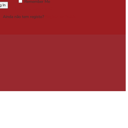
Remember Me
Lost your password?
Ainda não tem registo?
Registe-se Grátis