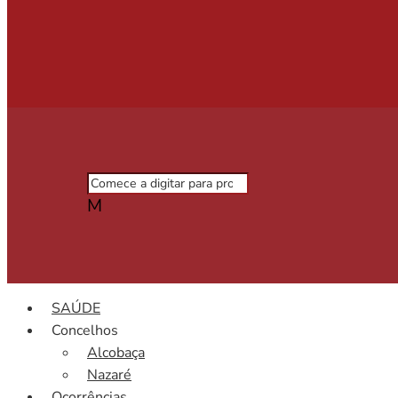
M
SAÚDE
Concelhos
Alcobaça
Nazaré
Ocorrências