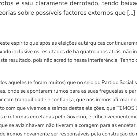
tos e saiu claramente derrotado, tendo baixad
eorias sobre possíveis factores externos que […]
 este espírito que após as eleições autárquicas continuar
ado inclusive os resultados de há quatro anos atrás, não ir
te resultado, pois não acredito nessa interferência. Tenho 
s aqueles (e foram muitos) que no seio do Partido Sociali
cias, onde se apontaram rumos para as suas freguesias e pa
r com tranquilidade e confiança, que nos iremos afirmar 
pírito com que vivemos e saímos destas eleições, que TEMOS
as e reformas encetadas pelo Governo, e crítico veementem
que se avizinhavam não tiveram a coragem para as encetar. 
nde iremos novamente ser responsáveis pela construção do 