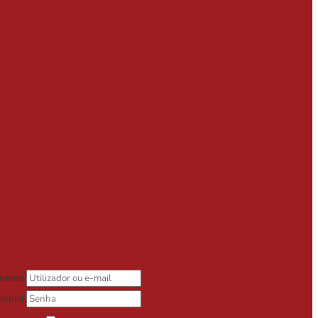
rname
sword