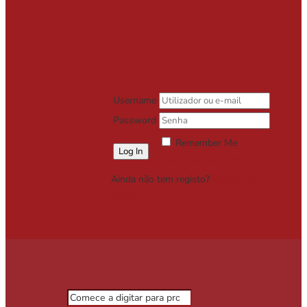
Username
Password
Remember Me
Lost your password?
Ainda não tem registo?
Registe-se
Grátis