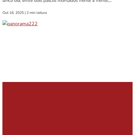
único dia, entre dois palcos montados frente a frente,...
Out 16, 2025
|
2 min leitura