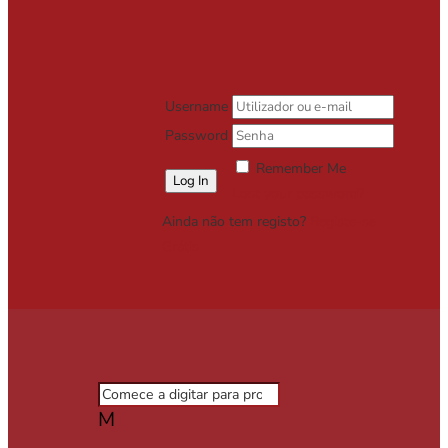
Username
Password
Remember Me
Lost your password?
Ainda não tem registo?
Registe-se
Grátis
M