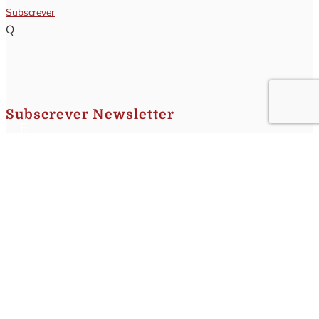
Subscrever
Q
Subscrever Newsletter
Insira o seu nome e o seu email para receber a Newsletter.
[sibwp_form id=1]
Nota
: Os seus dados não serão fornecidos a terceiros sendo apenas utilizados para envio de
informações acerca da Região da Nazaré. A qualquer momento poderá anular o seu registo.