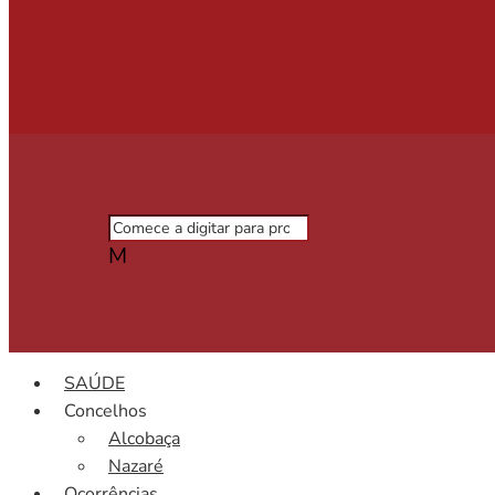
M
SAÚDE
Concelhos
Alcobaça
Nazaré
Ocorrências