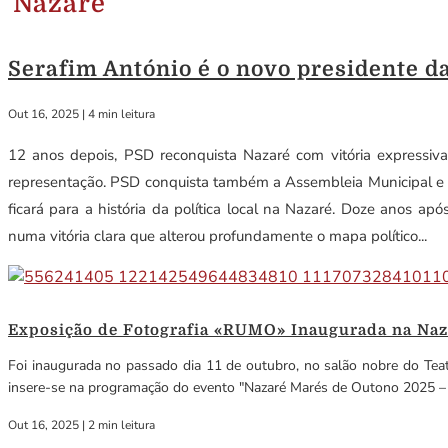
Nazaré
Serafim António é o novo presidente 
Out 16, 2025
|
4 min leitura
12 anos depois, PSD reconquista Nazaré com vitória expressiv
representação. PSD conquista também a Assembleia Municipal e a 
ficará para a história da política local na Nazaré. Doze anos ap
numa vitória clara que alterou profundamente o mapa político...
Exposição de Fotografia «RUMO» Inaugurada na Naza
Foi inaugurada no passado dia 11 de outubro, no salão nobre do Teat
insere-se na programação do evento "Nazaré Marés de Outono 2025 – N
Out 16, 2025
|
2 min leitura