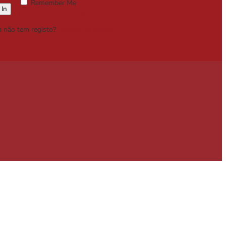
Remember Me
Lost your password?
a não tem registo?
Registe-se Grátis