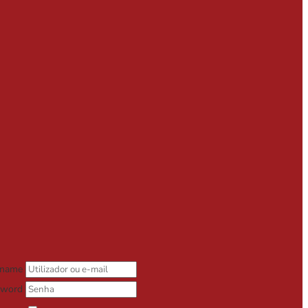
rname
sword