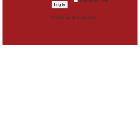
Remember Me
Lost your password?
Ainda não tem registo?
Registe-se
Grátis