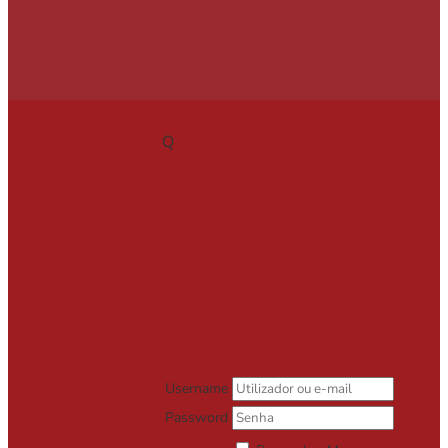
Q
Username
Password